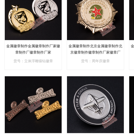
金属徽章制作金属徽章制作厂家徽
金属徽章制作北京金属徽章制作北
章制作厂徽章制作厂家
京徽章制作徽章制作厂家徽章厂
货号：立体浮雕镶钻徽章
货号：周年庆徽章