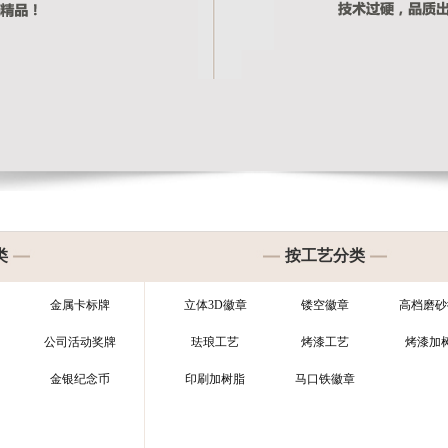
类
按工艺分类
金属卡标牌
立体3D徽章
镂空徽章
高档磨砂
公司活动奖牌
珐琅工艺
烤漆工艺
烤漆加
金银纪念币
印刷加树脂
马口铁徽章