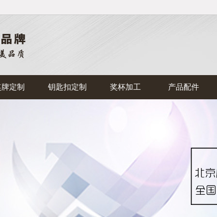
奖牌定制
钥匙扣定制
奖杯加工
产品配件