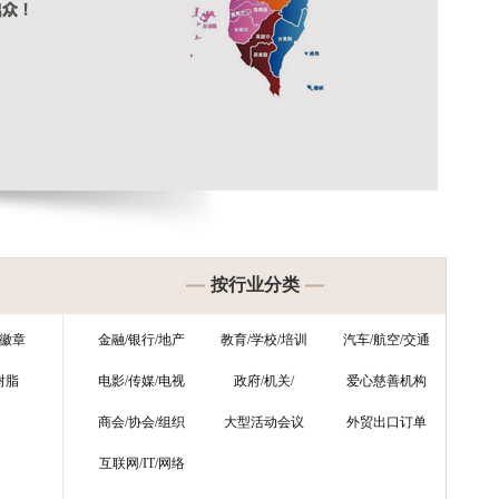
按行业分类
徽章
金融/银行/地产
教育/学校/培训
汽车/航空/交通
树脂
电影/传媒/电视
政府/机关/
爱心慈善机构
商会/协会/组织
大型活动会议
外贸出口订单
互联网/IT/网络