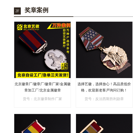
奖章案例
2F
北京徽章厂/徽章厂/徽章厂家/金属徽
选择艺徽，选择放心！高品质低价
章加工厂/北京金属徽章
格，欢迎新老客戸询问订购！
货号：北京徽章制作厂家
货号：反法西斯胜利勋章