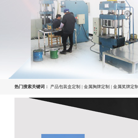
热门搜索关键词：
产品包装盒定制
|
金属胸牌定制
|
金属奖牌定