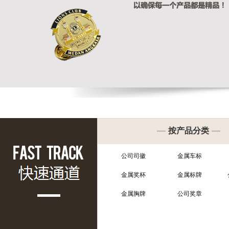
按产品分类
公司司徽
金属车标
金属奖杯
金属标牌
金属胸牌
公司奖章