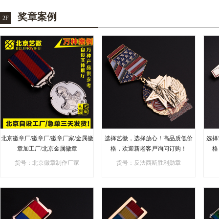
奖章案例
2F
北京徽章厂/徽章厂/徽章厂家/金属徽
选择艺徽，选择放心！高品质低价
选择
章加工厂/北京金属徽章
格，欢迎新老客戸询问订购！
格
货号：北京徽章制作厂家
货号：反法西斯胜利勋章