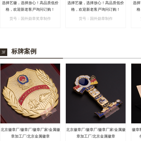
选择艺徽，选择放心！高品质低价
选择艺徽，选择放心！高品质低价
选择
格，欢迎新老客戸询问订购！
格，欢迎新老客戸询问订购！
格
货号：国外勋章奖章制作
货号：国外勋章制作
标牌案例
3F
北京徽章厂/徽章厂/徽章厂家/金属徽
北京徽章厂/徽章厂/徽章厂家/金属徽
徽章
章加工厂/北京金属徽章
章加工厂/北京金属徽章