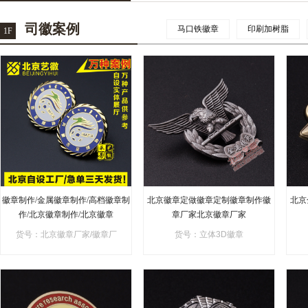
司徽案例
马口铁徽章
印刷加树脂
1F
徽章制作/金属徽章制作/高档徽章制
北京徽章定做徽章定制徽章制作徽
北京
作/北京徽章制作/北京徽章
章厂家北京徽章厂家
货号：北京徽章厂家/徽章厂
货号：立体3D徽章