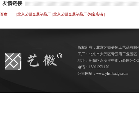
友情链接
百度一下
|
北京艺徽金属制品厂
|
北京艺徽金属制品厂-淘宝店铺
|
版权所有：北京艺徽盛恒工艺品有限
工厂：北京市大兴区青云店工业园区
地址：朝阳区永安里中街万豪国际公寓
电话：15801271170
公司网址：www.yhshbadge.com