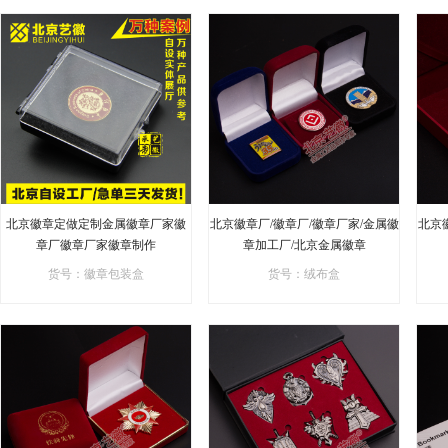
北京徽章定做定制金属徽章厂家徽
北京徽章厂/徽章厂/徽章厂家/金属徽
北京
章厂徽章厂家徽章制作
章加工厂/北京金属徽章
货号：徽章包装盒
货号：绒布盒