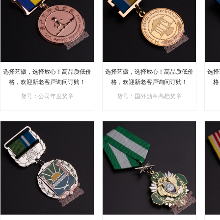
选择艺徽，选择放心！高品质低价
选择艺徽，选择放心！高品质低价
选择
格，欢迎新老客戸询问订购！
格，欢迎新老客戸询问订购！
格
货号：公司年度奖章
货号：国外勋章高档奖章