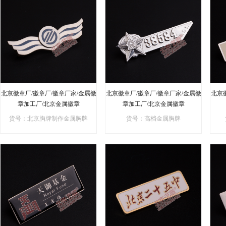
北京徽章厂/徽章厂/徽章厂家/金属徽
北京徽章厂/徽章厂/徽章厂家/金属徽
北京
章加工厂/北京金属徽章
章加工厂/北京金属徽章
货号：北京胸牌制作金属胸牌
货号：高档金属胸牌