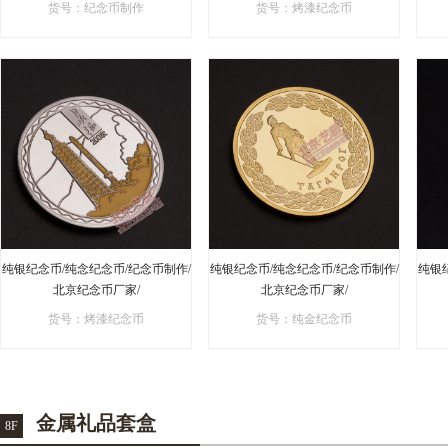
货号：纪念币制作
货号：烤漆纪念币
纯银纪念币/纯念纪念币/纪念币制作/
纯银纪念币/纯念纪念币/纪念币制作/
纯银
北京纪念币厂家/
北京纪念币厂家/
货号：烤漆纪念币
货号：纯金纪念币
金属礼品套盒
8F