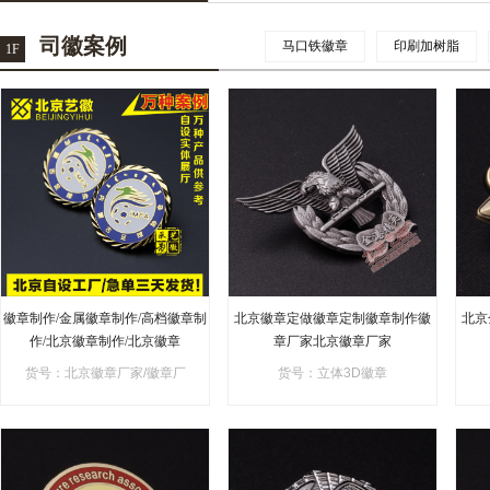
司徽案例
马口铁徽章
印刷加树脂
1F
徽章制作/金属徽章制作/高档徽章制
北京徽章定做徽章定制徽章制作徽
北京
作/北京徽章制作/北京徽章
章厂家北京徽章厂家
货号：北京徽章厂家/徽章厂
货号：立体3D徽章