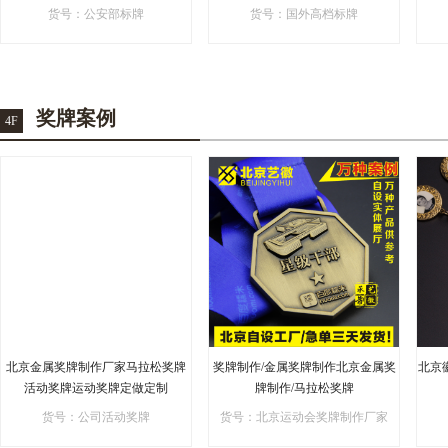
货号：公安部标牌
货号：国外高档标牌
奖牌案例
4F
北京金属奖牌制作厂家马拉松奖牌
奖牌制作/金属奖牌制作北京金属奖
北京
活动奖牌运动奖牌定做定制
牌制作/马拉松奖牌
货号：公司活动奖牌
货号：北京运动会奖牌制作厂家