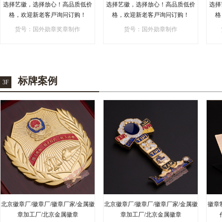
选择艺徽，选择放心！高品质低价
选择艺徽，选择放心！高品质低价
选择
格，欢迎新老客戸询问订购！
格，欢迎新老客戸询问订购！
格
货号：国外勋章奖章制作
货号：国外勋章制作
标牌案例
3F
北京徽章厂/徽章厂/徽章厂家/金属徽
北京徽章厂/徽章厂/徽章厂家/金属徽
徽章
章加工厂/北京金属徽章
章加工厂/北京金属徽章