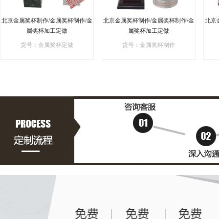
北京金属奖杯制作/金属奖杯制作/金
北京金属奖杯制作/金属奖杯制作/金
北京
属奖杯加工定做
属奖杯加工定做
货号：金属奖杯定做
货号：金属奖杯制作