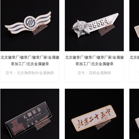
北京徽章厂/徽章厂/徽章厂家/金属徽
北京徽章厂/徽章厂/徽章厂家/金属徽
北京
章加工厂/北京金属徽章
章加工厂/北京金属徽章
货号：北京胸牌制作金属胸牌
货号：高档金属胸牌