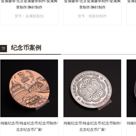
金属徽章/北京金属徽章制作/金属胸
金属徽章/北京金属徽章制作/金属胸
金属
章制作/胸针制作
章制作/胸针制作
货号：金属钥匙扣
货号：钥匙扣制作
纪念币案例
7F
纯银纪念币/纯金纪念币/纪念币制作/
纯银纪念币/纯金纪念币/纪念币制作/
纯银
北京纪念币厂家/
北京纪念币厂家/