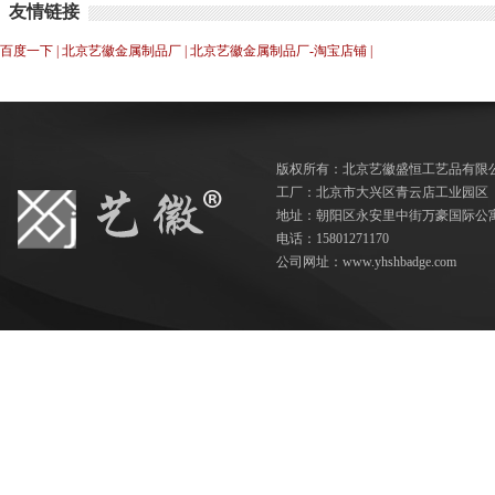
友情链接
百度一下
|
北京艺徽金属制品厂
|
北京艺徽金属制品厂-淘宝店铺
|
版权所有：北京艺徽盛恒工艺品有限
工厂：北京市大兴区青云店工业园区
地址：朝阳区永安里中街万豪国际公寓
电话：15801271170
公司网址：www.yhshbadge.com