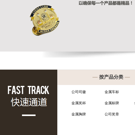
按产品分类
公司司徽
金属车标
金属奖杯
金属标牌
金属胸牌
公司奖章