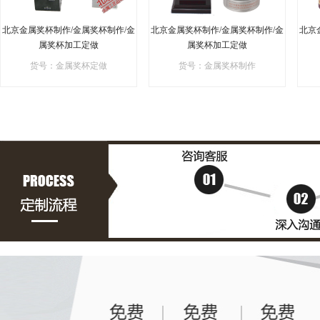
北京金属奖杯制作/金属奖杯制作/金
北京金属奖杯制作/金属奖杯制作/金
北京
属奖杯加工定做
属奖杯加工定做
货号：金属奖杯定做
货号：金属奖杯制作