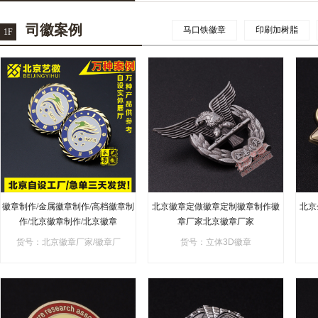
司徽案例
马口铁徽章
印刷加树脂
1F
徽章制作/金属徽章制作/高档徽章制
北京徽章定做徽章定制徽章制作徽
北京
作/北京徽章制作/北京徽章
章厂家北京徽章厂家
货号：北京徽章厂家/徽章厂
货号：立体3D徽章