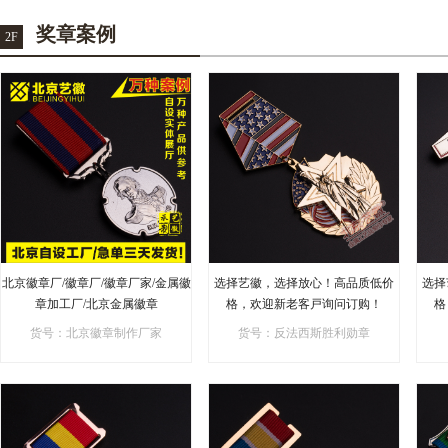
奖章案例
2F
北京徽章厂/徽章厂/徽章厂家/金属徽
选择艺徽，选择放心！高品质低价
选择
章加工厂/北京金属徽章
格，欢迎新老客戸询问订购！
格
货号：北京徽章制作厂家
货号：反法西斯胜利勋章