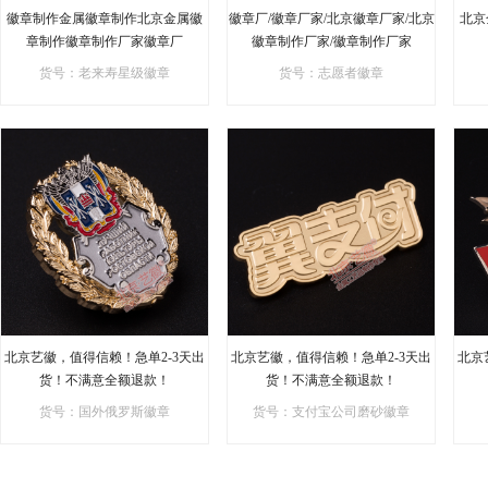
徽章制作金属徽章制作北京金属徽
徽章厂/徽章厂家/北京徽章厂家/北京
北京
章制作徽章制作厂家徽章厂
徽章制作厂家/徽章制作厂家
货号：老来寿星级徽章
货号：志愿者徽章
北京艺徽，值得信赖！急单2-3天出
北京艺徽，值得信赖！急单2-3天出
北京
货！不满意全额退款！
货！不满意全额退款！
货号：国外俄罗斯徽章
货号：支付宝公司磨砂徽章