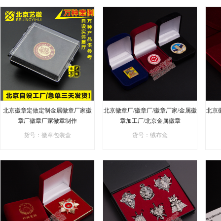
北京徽章定做定制金属徽章厂家徽
北京徽章厂/徽章厂/徽章厂家/金属徽
北京
章厂徽章厂家徽章制作
章加工厂/北京金属徽章
货号：徽章包装盒
货号：绒布盒