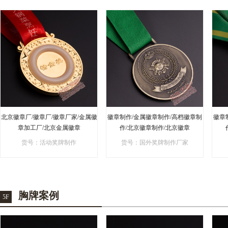
北京徽章厂/徽章厂/徽章厂家/金属徽
徽章制作/金属徽章制作/高档徽章制
徽章
章加工厂/北京金属徽章
作/北京徽章制作/北京徽章
货号：活动奖牌制作
货号：国外奖牌制作厂家
胸牌案例
5F